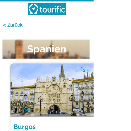
< Zurück
Spanien
2 Hr
4.5
Burgos