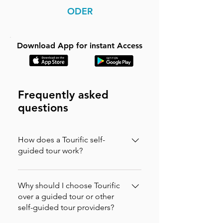
ODER
Download App for instant Access
Frequently asked
questions
How does a Tourific self-
guided tour work?
It is incredibly simple. You can buy your
tour directly on our website (in which
Why should I choose Tourific
case you will instantly receive an
over a guided tour or other
self-guided tour providers?
activation code via email to enter in the
app) or purchase it directly on the