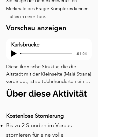
Sie einige der bemerkenswertesten
Merkmale des Prager Komplexes kennen
– alles in einer Tour.
Vorschau anzeigen
Karlsbrücke
-01:04
Diese ikonische Struktur, die die 
Altstadt mit der Kleinseite (Malá Strana) 
verbindet, ist seit Jahrhunderten ein 
zentraler Punkt in Prags städtischer 
Über diese Aktivität
Landschaft. Sie wurde an der Stelle der 
ehemaligen Judithbrücke errichtet, die 
im Jahr 1342 durch 
Kostenlose Stornierung
Überschwemmungen zerstört wurde. 
Bis zu 2 Stunden im Voraus
Der Bau der Karlsbrücke begann 1357 
unter der Leitung von König Karl IV., 
stornieren für eine volle