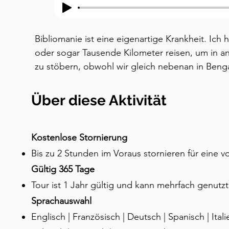
Bibliomanie ist eine eigenartige Krankheit. Ich
oder sogar Tausende Kilometer reisen, um in a
zu stöbern, obwohl wir gleich nebenan in Bengal
Straße der Buchliebhaber – haben, die ein groß
in literarischen Kreisen ist. Also, lassen Sie un
Über diese Aktivität
Street und darüber hinaus unternehmen. Um die
setzen, beginnt dieser Spaziergang in der Altsta
Basaren –, wo man unter anderem einen Bücherb
Kostenlose Stornierung
Stätten erleben kann. Danach folgt ein gemütli
Bis zu 2 Stunden im Voraus stornieren für eine v
Grün des Cubbon Parks, in dem sich mehrere kult
Gültig 365 Tage
die für Bibliophile von Interesse sind, und endet
Tour ist 1 Jahr gültig und kann mehrfach genut
abgesehen von viel Buchshopping auch Anblicke 
Sprachauswahl
bietet. Die Gesamtstrecke beträgt etwa 9 Kilom
Englisch | Französisch | Deutsch | Spanisch | Itali
2,5 Stunden, die Entfernung ohne Pausen zu bew