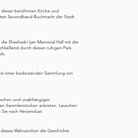
ieten nicht vertraut sind, um 
n dieser berühmten Kirche und
ir haben auch Fotos 
ößten Secondhand-Buchmarkt der Stadt
nen Gebäude und 
die ich beschreiben werde. 
ROAD WIR BETRACHTEN DIE 
die Sheshadri Iyer Memorial Hall mit der
zwei Minuten in dieser 
schließend durch diesen ruhigen Park
ds.
gen sind, sehen wir zu unserer 
: leuchtend rot mit weißen 
k hervor – man könnte sie sich 
ek mit einer bedeutenden Sammlung von
ierten englischen Dorfes 
e Chapel der London Mission in 
t, um einen Missionar namens 
ssischen und unabhängigen
rische Verbindung, die wir 
enen Sammlerstücken anbieten. Lauschen
Sie nach Herzenslust.
Benjamin Lewis Rice, der 1837 
nderen Weg – von Kindheit an 
er Jahre viele andere indische 
lt dieses Wahrzeichen die Geschichte