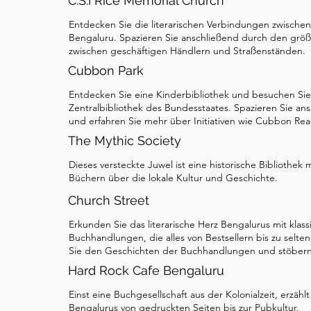
C.S.I Rice Memorial Church
dieser App, falls Sie mit den beschriebenen Geb
Entdecken Sie die literarischen Verbindungen zwische
von einem Punkt zum nächsten zu navigieren. W
Bengaluru. Spazieren Sie anschließend durch den gr
beigefügt, um Ihnen zu helfen, die verschiede
zwischen geschäftigen Händlern und Straßenständen.
sehenswürdigen Wahrzeichen zu identifizieren, 
Cubbon Park
HALTESTELLE NUMMER 1 – IN DER AVENUE 
Entdecken Sie eine Kinderbibliothek und besuchen Sie 
RICE MEMORIAL CHURCH Nachdem wir ein oder 
Zentralbibliothek des Bundesstaates. Spazieren Sie an
und erfahren Sie mehr über Initiativen wie Cubbon Rea
überfüllten und geschäftigen Basarstraße gegan
The Mythic Society
Rechten die ruhige kleine Rice Memorial Church
Säulen gestrichen, sticht sie in ihrem Grundstüc
Dieses versteckte Juwel ist eine historische Biblioth
Büchern über die lokale Kultur und Geschichte.
leicht als Stolz eines von Agatha Christie inspir
vorstellen. Ursprünglich gegründet als Canares
Church Street
den 1800er Jahren, wurde sie später umbenann
Erkunden Sie das literarische Herz Bengalurus mit kla
Rice zu ehren – aber sie hat eine wichtige litera
Buchhandlungen, die alles von Bestsellern bis zu selt
Sie den Geschichten der Buchhandlungen und stöbern 
erkunden müssen. Der Sohn dieses Missionars, 
Hard Rock Cafe Bengaluru
in Indien geboren wurde, wählte einen etwas a
war er fließend in Kannada und lernte im Laufe d
Einst eine Buchgesellschaft aus der Kolonialzeit, erzäh
Bengalurus von gedruckten Seiten bis zur Pubkultur.