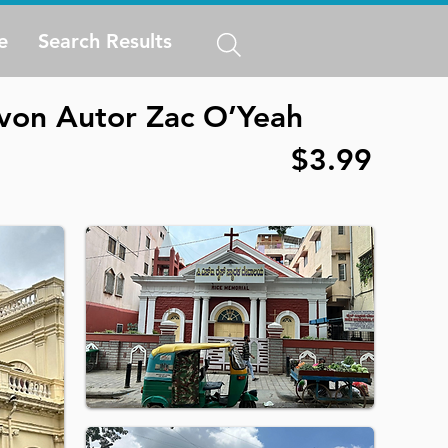
e
Search Results
e von Autor Zac O’Yeah
$3.99