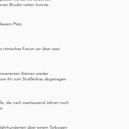
genen Bruder retten konnte.
iesem Platz.
als römisches Forum vor über zwei
mmerierten Steinen wieder
ure ihn zum Straßenbau abgetragen
aße, die nach zweitausend Jahren noch
t.
it Jahrhunderten über einem Torbogen