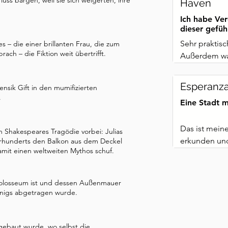
ss bargen, weil sie sich weigerten, ihre
Haven
k hat diese Geschichte ein 
 wurden die gestohlenen 
Ich habe Ve
dieser gefüh
egeben. Schauen Sie sich das 
Sehr praktisch
 – die einer brillanten Frau, die zum
 Stopp aufbrechen.
ch – die Fiktion weit übertrifft.
Außerdem war
Esperanz
nsik Gift in den mumifizierten
.
Eine Stadt m
Das ist meine 
Shakespeares Tragödie vorbei: Julias
erkunden und 
ahrhunderts den Balkon aus dem Deckel
damit einen weltweiten Mythos schuf.
muss immer n
 Kolosseum ist und dessen Außenmauer
önigs abgetragen wurde.
 gebaut wurde, wo selbst die