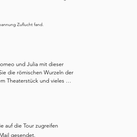
bannung Zuflucht fand.
omeo und Julia mit dieser 
ie die römischen Wurzeln der 
 Theaterstück und vieles 
haltenen Amphitheater 
 und malerischen Brücken. 
diejenigen, die zum ersten Mal 
ehen möchten.
 auf die Tour zugreifen
-Mail gesendet.