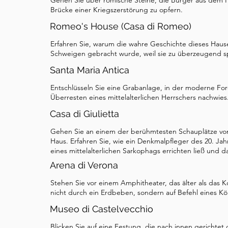
Gehen Sie über römische Steine, die Bürger aus dem Flu
Pisanello, Rubens, Bellini und Caroto. Zum Glüc
Brücke einer Kriegszerstörung zu opfern.
glückliches Ende. Im Mai zweitausendsechzehn
Romeo's House (Casa di Romeo)
Gemälde geborgen und an das Museum zurückg
Erfahren Sie, warum die wahre Geschichte dieses Hauses
Museum gern an, bevor wir zu unserem letzten
Schweigen gebracht wurde, weil sie zu überzeugend spra
Santa Maria Antica
Entschlüsseln Sie eine Grabanlage, in der moderne Fore
Überresten eines mittelalterlichen Herrschers nachwies
Casa di Giulietta
Gehen Sie an einem der berühmtesten Schauplätze von 
Haus. Erfahren Sie, wie ein Denkmalpfleger des 20. J
eines mittelalterlichen Sarkophags errichten ließ und 
Arena di Verona
Stehen Sie vor einem Amphitheater, das älter als das
nicht durch ein Erdbeben, sondern auf Befehl eines K
Museo di Castelvecchio
Blicken Sie auf eine Festung, die nach innen gerichtet