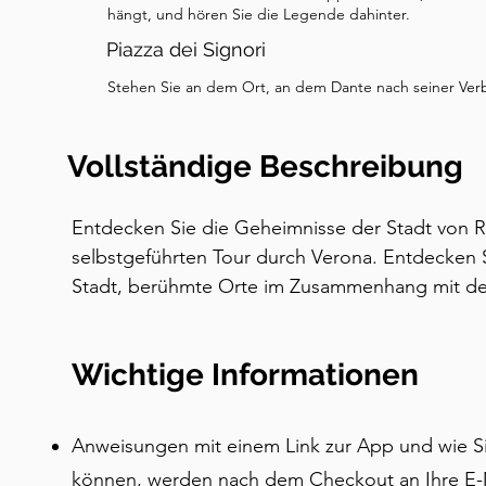
hängt, und hören Sie die Legende dahinter.
Piazza dei Signori
Stehen Sie an dem Ort, an dem Dante nach seiner Ver
Vollständige Beschreibung
Entdecken Sie die Geheimnisse der Stadt von R
selbstgeführten Tour durch Verona. Entdecken S
Stadt, berühmte Orte im Zusammenhang mit dem
mehr. Sie werden auch an einem der größten er
Europas vorbeikommen, wunderschönen Kirchen
Wichtige Informationen
Diese Tour bietet die perfekte Orientierung für 
Verona besuchen und die Hauptattraktionen s
Anweisungen mit einem Link zur App und wie Sie
können, werden nach dem Checkout an Ihre E