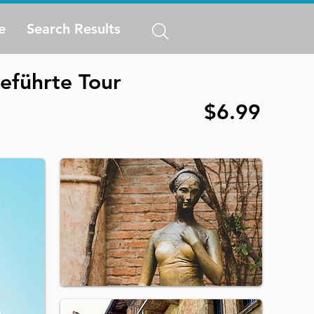
e
Search Results
eführte Tour
$6.99