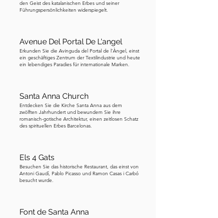
den Geist des katalanischen Erbes und seiner
neunhundertfünfundachtzig, als der 
Führungspersönlichkeiten widerspiegelt.
muslimische Führer Al-Mansur 
Barcelona plünderte und die 
Avenue Del Portal De L'angel
Kathedrale niederbrannte und 
Erkunden Sie die Avinguda del Portal de l’Àngel, einst
zerstörte. Der Bau der gotischen 
ein geschäftiges Zentrum der Textilindustrie und heute
ein lebendiges Paradies für internationale Marken.
Kathedrale, wie wir sie heute kennen, 
begann im Jahr 
zwölfhundertachtundneunzig und 
Santa Anna Church
dauerte hundertfünfzig Jahre, bis er 
Entdecken Sie die Kirche Santa Anna aus dem
zwölften Jahrhundert und bewundern Sie ihre
vierzehnhundertsechzig abgeschlossen 
romanisch-gotische Architektur, einen zeitlosen Schatz
des spirituellen Erbes Barcelonas.
war. Interessante Tatsache: Es gibt fast 
zweihundert verschiedene Arten von 
Wasserspeiern an der Kathedrale. 
Els 4 Gats
Zählen Sie, wie viele Sie beim 
Besuchen Sie das historische Restaurant, das einst von
Betrachten der Fassade entdecken 
Antoni Gaudí, Pablo Picasso und Ramon Casas i Carbó
besucht wurde.
können. Während Sie schauen, 
erkennen Sie einige Ähnlichkeiten zur 
von Gaudi entworfenen Sagrada 
Font de Santa Anna