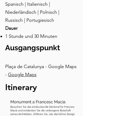
Eulalia dem Gouverneur von Barcelona, 
Spanisch | Italienisch |
Dacian, entgegen und prangerte seine 
Niederländisch | Polnisch |
gnadenlosen Handlungen an. Unfähig, 
Russisch | Portugiesisch
ihre beredten Appelle abzuweisen, 
Dauer
verurteilte Dacian Eulalia zu dreizehn 
Foltern, eine für jedes Jahr ihres 
1 Stunde und 30 Minuten
Lebens, gefolgt von der Kreuzigung. 
Ausgangspunkt
Ihre tragische Geschichte ist eng mit 
der Geschichte der Kathedrale 
verbunden und hat das frühe 
Katholizismus in Barcelona geprägt. Im 
Plaça de Catalunya - Google Maps
zwanzigsten Jahrhundert wurden bei 
-
Google Maps
Ausgrabungen entlang der östlichen 
Itinerary
Mauer der Kathedrale Überreste der 
Kirche aus dem vierten Jahrhundert 
entdeckt, einschließlich weißer 
Monument a Francesc Macia
Marmorsäulen. Von dieser Zeit an 
Besuchen Sie das eindrucksvolle Denkmal für Francesc
beherbergte diese primitive Kirche 
Macià und entdecken Sie die verborgene Botschaft
seines Architekten. Erfahren Sie, wie das kühne Design
Eulalias Reliquien bis 