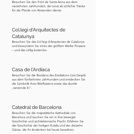
Familia? Es wird gesagt, dass Gaudi 
Besuchen Sie den Font de Santa Anna aus dem
vierzehnten Jahrhundert, der einst als schlichte Tränke
von der Architektur dieser Kathedrale 
für die Pferde von Reisenden diente.
inspiriert wurde und einige Merkmale 
in die Sagrada Familia übernommen 
Col.legi d'Arquitectes de
hat.
Catalunya
Besuchen Sie das Col·legi d'Arquitectes de Catalunya
und bewundern Sie eines der größten Werke Picassos
– und das völlig kostenlos.
Casa de l'Ardiaca
Besuchen Sie die Residenz des Erzdiakons Lluís Desplà
aus dem fünfzehnten Jahrhundert und entdecken Sie
die Symbolik ihres Briefkastens sowie das skurrile
„tanzende Ei“.
Catedral de Barcelona
Besuchen Sie die majestätische Kathedrale von
Barcelona und tauchen Sie ein in ihre bewegte
Geschichte und architektonische Pracht. Erfahren Sie
die Geschichte der heiligen Eulalia und der dreizehn
Gänse, die ihr Andenken bis heute bewahren.