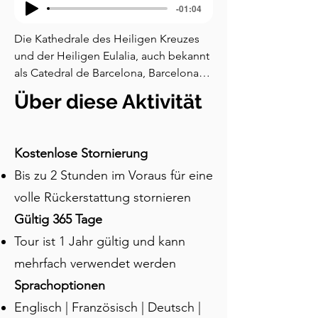
-01:04
Die Kathedrale des Heiligen Kreuzes 
und der Heiligen Eulalia, auch bekannt 
als Catedral de Barcelona, Barcelona-
Kathedrale oder La Seu, ist eine reich 
Über diese Aktivität
verzierte mittelalterliche Kathedrale, 
die auf den Fundamenten einer Kirche 
des vierten Jahrhunderts erbaut wurde. 
Kostenlose Stornierung
Sie ist der Mitpatronin Barcelonas, der 
Bis zu 2 Stunden im Voraus für eine
Heiligen Eulalia, gewidmet. Die 
Kathedrale wurde auf dem Fundament 
volle Rückerstattung stornieren
der Kirche La Seu errichtet. La Seu ist 
Gültig 365 Tage
der Heiligen Eulalia gewidmet, deren 
Tour ist 1 Jahr gültig und kann
Geschichte bis in das frühe vierte 
Jahrhundert zurückreicht. Während der 
mehrfach verwendet werden
verschärften Verfolgung von Christen, 
Sprachoptionen
die Kaiser Diokletian angeordnet hatte, 
Englisch | Französisch | Deutsch |
stellte sich eine mutige dreizehnjährige 