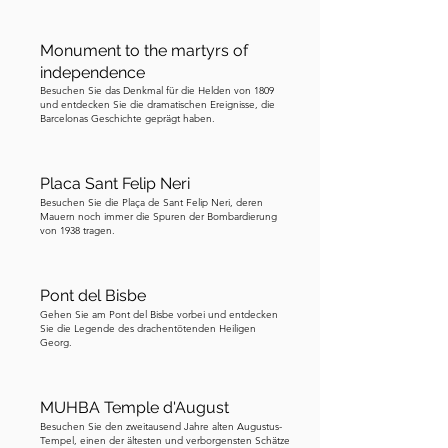
Monument to the martyrs of
independence
Besuchen Sie das Denkmal für die Helden von 1809
und entdecken Sie die dramatischen Ereignisse, die
Barcelonas Geschichte geprägt haben.
Placa Sant Felip Neri
Besuchen Sie die Plaça de Sant Felip Neri, deren
Mauern noch immer die Spuren der Bombardierung
von 1938 tragen.
Pont del Bisbe
Gehen Sie am Pont del Bisbe vorbei und entdecken
Sie die Legende des drachentötenden Heiligen
Georg.
MUHBA Temple d'August
Besuchen Sie den zweitausend Jahre alten Augustus-
Tempel, einen der ältesten und verborgensten Schätze