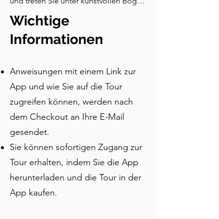
und treten Sie unter kunstvollen Bögen 
hervor, um Jahrhunderte voller Intrigen 
Wichtige
zu entdecken. Auf dieser 
unvergesslichen selbstgeführten 
Informationen
Wandertour erkunden Sie alles, von 
einem hoch aufragenden römischen 
Anweisungen mit einem Link zur
Tempel bis hin zu stillen Plätzen, die 
noch vom Krieg gezeichnet sind. 
App und wie Sie auf die Tour
Tauchen Sie ein in Höfe, die von 
zugreifen können, werden nach
Legenden durchdrungen sind, 
dem Checkout an Ihre E-Mail
bestaunen Sie jahrhundertealte Kirchen 
und entdecken Sie die Geschichten 
gesendet.
hinter den 13 Gänsen, die das Erbe der 
Sie können sofortigen Zugang zur
Stadt bewachen. Folgen Sie den 
Tour erhalten, indem Sie die App
Spuren von Gaudí, Picasso und Ramon 
Casas i Carbó in einem historischen 
herunterladen und die Tour in der
Restaurant und entschlüsseln Sie 
App kaufen.
verborgene Symbolik in Briefkästen, 
Brunnen und dem ikonischen 