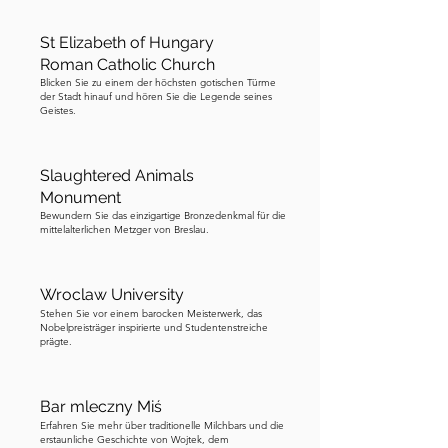
sind echte Gaslampen, und dies ist der 
einzige Ort, an dem eine malerische 
St Elizabeth of Hungary
Tradition aus dem neunzehnten 
Roman Catholic Church
Jahrhundert am Leben bleibt. Jeden 
Blicken Sie zu einem der höchsten gotischen Türme
der Stadt hinauf und hören Sie die Legende seines
Abend bei Einbruch der Dämmerung 
Geistes.
geht ein Laternenanzünder vorbei, um 
jede dieser Lampen manuell zu 
Slaughtered Animals
entzünden, etwa 103 Lampen 
Monument
insgesamt. Gekleidet in ein schwarzes 
Bewundern Sie das einzigartige Bronzedenkmal für die
Cape und Zylinder, trägt er eine lange 
mittelalterlichen Metzger von Breslau.
Stange und ist eine der beliebtesten 
Sehenswürdigkeiten von Wrocław. 
Wroclaw University
Wenn Sie zur richtigen Zeit kurz vor der 
Stehen Sie vor einem barocken Meisterwerk, das
Dämmerung hier sind, können Sie ihn 
Nobelpreisträger inspirierte und Studentenstreiche
prägte.
dabei erwischen, wie er die Lampen 
mit einer kleinen Flamme an der 
Stangenspitze entzündet, wobei jedes 
Bar mleczny Miś
Mal ein leises Ploppen ertönt, wenn 
Erfahren Sie mehr über traditionelle Milchbars und die
erstaunliche Geschichte von Wojtek, dem
die Lampe zum Leben erwacht. Er 