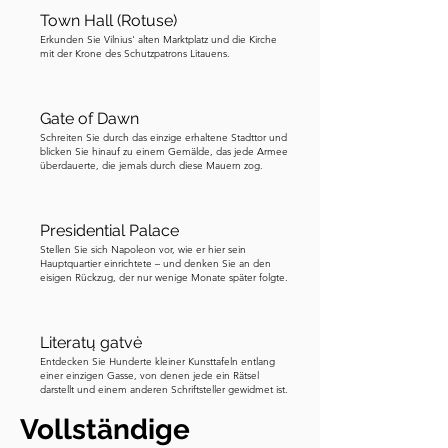
halten Sie die Augen offen für die 
Town Hall (Rotuse)
Erkunden Sie Vilnius' alten Marktplatz und die Kirche
Statue eines Engels auf einem Sockel, 
mit der Krone des Schutzpatrons Litauens.
die sich ganz in der Nähe des Punktes 
befindet, den ich auf der Karte markiert 
habe.
Gate of Dawn
Schreiten Sie durch das einzige erhaltene Stadttor und
blicken Sie hinauf zu einem Gemälde, das jede Armee
überdauerte, die jemals durch diese Mauern zog.
Presidential Palace
Stellen Sie sich Napoleon vor, wie er hier sein
Hauptquartier einrichtete – und denken Sie an den
eisigen Rückzug, der nur wenige Monate später folgte.
Literatų gatvė
Entdecken Sie Hunderte kleiner Kunsttafeln entlang
einer einzigen Gasse, von denen jede ein Rätsel
darstellt und einem anderen Schriftsteller gewidmet ist.
Vollständige