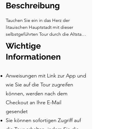
Beschreibung
Tauchen Sie ein in das Herz der 
litauischen Hauptstadt mit dieser 
selbstgeführten Tour durch die Altstadt 
von Vilnius—ein UNESCO-
Wichtige
Weltkulturerbe voller Legenden, 
architektonischer Schätze und 
Informationen
geschichtlicher Schichten. Entdecken 
Sie einzigartige Viertel wie die 
Anweisungen mit Link zur App und
Republik Užupis und das jüdische 
Viertel, hören Sie von der 
wie Sie auf die Tour zugreifen
Stadtgründung auf Grundlage eines 
können, werden nach dem
Traumes, einem Stein, der Wünsche 
Checkout an Ihre E-Mail
erfüllt, und anderen Legenden. Sie 
werden auch die schönsten und 
gesendet
wundersamsten Kirchen der Stadt 
Sie können sofortigen Zugriff auf
kennenlernen. Mit 15 Stationen können 