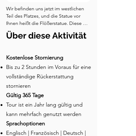
Wir befinden uns jetzt im westlichen 
Teil des Platzes, und die Statue vor 
Ihnen heißt die Flößerstatue. Diese 
Statue wurde im frühen neunzehnten 
Über diese Aktivität
Jahrhundert auf dem Platz aufgestellt 
und mehrmals versetzt, bevor sie hier 
ihren endgültigen Platz fand. Sie hat 
Kostenlose Stornierung
eine bedeutende Verbindung zum 
Bis zu 2 Stunden im Voraus für eine
Weichsel, einem der längsten Flüsse in 
Polen. Seit Jahrhunderten hat dieser 
vollständige Rückerstattung
Fluss den Handel und die 
stornieren
wirtschaftliche Entwicklung im Land 
Gültig 365 Tage
vorangetrieben. Arme Flößer 
besuchten oft Toruń entlang dieses 
Tour ist ein Jahr lang gültig und
Flusses, um Rohmaterialien in die Stadt 
kann mehrfach genutzt werden
zu bringen. Sie verbrachten den 
Sprachoptionen
Großteil ihres Lebens auf dem Fluss 
und entwickelten bestimmte Kulturen 
Englisch | Französisch | Deutsch |