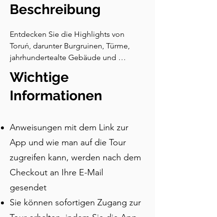
Beschreibung
Entdecken Sie die Highlights von 
Toruń, darunter Burgruinen, Türme, 
jahrhundertealte Gebäude und 
Kirchen, während Sie durch die 
Wichtige
mittelalterliche Altstadt von Toruń 
spazieren. Sie werden die Geschichten 
Informationen
hinter den skurrilen Statuen hören und 
die Orte erkunden, die Nicolaus 
Anweisungen mit dem Link zur
Copernicus und dem Lebkuchen 
gewidmet sind! Diese Tour ist die 
App und wie man auf die Tour
perfekte Orientierung für diejenigen, 
zugreifen kann, werden nach dem
die die Stadt für kurze Zeit besuchen 
Checkout an Ihre E-Mail
und die Hauptattraktionen besichtigen 
und die Geschichte erleben möchten.
gesendet
Sie können sofortigen Zugang zur