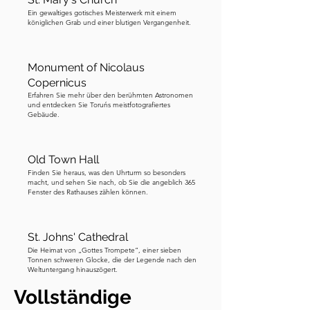
leben konnten. Klingt ein bisschen wie 
Ein gewaltiges gotisches Meisterwerk mit einem
die Geschichte vom Rattenfänger, nicht 
königlichen Grab und einer blutigen Vergangenheit.
wahr? Um diesen cleveren Flößer zu 
ehren, wurde die Statue auf dem Platz 
Monument of Nicolaus
errichtet, die ihn zeigt, wie er auf seiner 
Copernicus
Geige spielt, während acht 
Erfahren Sie mehr über den berühmten Astronomen
aufmerksame Frösche um ihn herum 
und entdecken Sie Toruńs meistfotografiertes
Gebäude.
lauschen. Man sagt, dass, wenn Sie die 
Frösche sanft streicheln und sich etwas 
wünschen, dieser Wunsch in Erfüllung 
Old Town Hall
geht. Machen Sie also einen Wunsch! 
Finden Sie heraus, was den Uhrturm so besonders
macht, und sehen Sie nach, ob Sie die angeblich 365
Ich treffe Sie an unserem nächsten 
Fenster des Rathauses zählen können.
Halt.
St. Johns' Cathedral
Die Heimat von „Gottes Trompete“, einer sieben
Tonnen schweren Glocke, die der Legende nach den
Weltuntergang hinauszögert.
Vollständige