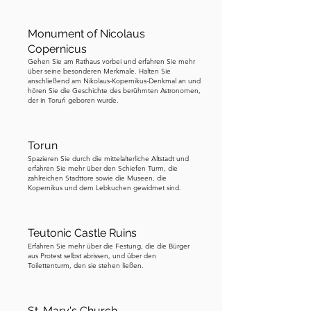
Bürgermeister eine großzügige 
Belohnung für jeden, der die Stadt von 
Monument of Nicolaus
diesen lästigen Fröschen befreien 
Copernicus
Gehen Sie am Rathaus vorbei und erfahren Sie mehr
konnte. Viele mutige Seelen 
über seine besonderen Merkmale. Halten Sie
versuchten verschiedene Methoden: 
anschließend am Nikolaus-Kopernikus-Denkmal an und
hören Sie die Geschichte des berühmten Astronomen,
Einige jagten die Frösche, während 
der in Toruń geboren wurde.
andere versuchten, sie zu fangen und 
wegzubringen, aber niemand hatte 
Torun
Erfolg. Eines Tages kam ein junger 
Spazieren Sie durch die mittelalterliche Altstadt und
Flößer auf eine einzigartige Idee. Er 
erfahren Sie mehr über den Schiefen Turm, die
zahlreichen Stadttore sowie die Museen, die
begann, eine schlecht gestimmte 
Kopernikus und dem Lebkuchen gewidmet sind.
Melodie auf seiner Geige zu spielen. 
Überraschenderweise wurden die 
Frösche von der seltsamen Musik 
Teutonic Castle Ruins
angezogen und versammelten sich um 
Erfahren Sie mehr über die Festung, die die Bürger
aus Protest selbst abrissen, und über den
ihn. Der Flößer spielte weiter und 
Toilettenturm, den sie stehen ließen.
führte die Frösche aus der Stadt zu den 
Sümpfen und Teichen, wo sie glücklich 
St. Mary's Church