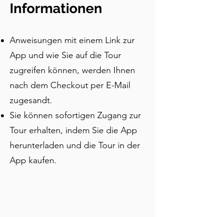
Tour führt an allen wichtigen 
Informationen
Sehenswürdigkeiten wie dem 
Kolosseum, dem Forum Romanum, 
Anweisungen mit einem Link zur
dem Pantheon, dem Trevi-Brunnen und 
der Spanischen Treppe sowie weniger 
App und wie Sie auf die Tour
bekannten Juwelen wie dem Mund der 
zugreifen können, werden Ihnen
Wahrheit, antiken Obelisken und einer 
nach dem Checkout per E-Mail
"sprechenden Statue" vorbei. 
Unterwegs hören Sie Geschichten von 
zugesandt.
Kaisern wie Hadrian und Konstantin 
Sie können sofortigen Zugang zur
sowie Künstlern wie Bernini, die Rom in 
Tour erhalten, indem Sie die App
ein Freilichtmuseum verwandelten. Von 
Gladiatorenkämpfen und 
herunterladen und die Tour in der
Wagenrennen erweckt diese Tour 
App kaufen.
Roms 2.000-jährige Geschichte zum 
Leben. Genießen Sie die Freiheit zu 
pausieren, zu verweilen und Gelato zu 
genießen, während Sie Geschichten 
von Macht, Kunst, Glauben und 