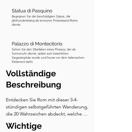
Statua di Pasquino
Begegnen Sie der beschädigten Statue, die
jahrhundertelang als anonyme Protestwand Roms
diente.
Palazzo di Montecitorio
Sehen Sie den Obelisken eines Pharaos, der als
Sonnenuhr diente, später zum kaiserlichen
Siegestrophäe wurde und heute vor dem italienischen
Parlament steht.
Vollständige
Beschreibung
Entdecken Sie Rom mit dieser 3-4-
stündigen selbstgeführten Wanderung, 
die 20 Wahrzeichen abdeckt, welche 
die antiken, Renaissance- und Barock-
Wichtige
Highlights der Stadt definieren. Diese 