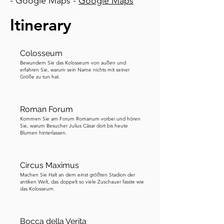
- Google Maps -
Google Maps
Palatinischen Paläste sehen, von wo 
aus die Kaiser von ihren privaten 
Itinerary
Balkonen aus zuschauen konnten; 
denn natürlich hatten sie die besten 
Plätze im Haus. Wenn Sie die Fotos 
Colosseum
durchblättern, habe ich eine Skizze 
Bewundern Sie das Kolosseum von außen und
erfahren Sie, warum sein Name nichts mit seiner
hinzugefügt, um zu veranschaulichen, 
Größe zu tun hat.
wie es damals ausgesehen haben 
könnte. Die Römer waren von den 
Roman Forum
Rennen besessen. Die Fahrer oder 
Kommen Sie am Forum Romanum vorbei und hören
aurigae, wie sie genannt wurden, waren 
Sie, warum Besucher Julius Cäsar dort bis heute
Blumen hinterlassen.
Berühmtheiten, die oft Reichtümer 
anhäuften. Die Rennen waren 
gefährlich, schnell und dramatisch, oft 
Circus Maximus
endeten sie in Unfällen, die die Menge 
Machen Sie Halt an dem einst größten Stadion der
antiken Welt, das doppelt so viele Zuschauer fasste wie
liebte. Es wurde viel gewettet und es 
das Kolosseum.
gab loyale Anhänger, die Siege und 
Niederlagen wie Leben und Tod 
behandelten. Kommt Ihnen bekannt 
Bocca della Verita