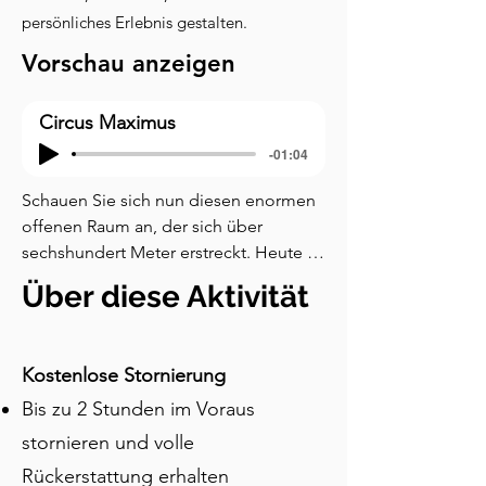
persönliches Erlebnis gestalten.
Vorschau anzeigen
Circus Maximus
-01:04
Schauen Sie sich nun diesen enormen 
offenen Raum an, der sich über 
sechshundert Meter erstreckt. Heute 
mag es nur wie ein grasbewachsenes 
Über diese Aktivität
Feld aussehen, aber dies ist der 
Standort des Circus Maximus, einst das 
größte Stadion der antiken Welt. Auf 
Kostenlose Stornierung
seinem Höhepunkt konnte er über 
Bis zu 2 Stunden im Voraus
hundertfünfzigtausend Zuschauer 
fassen, möglicherweise sogar noch 
stornieren und volle
mehr. Das ist fast doppelt so groß wie 
Rückerstattung erhalten