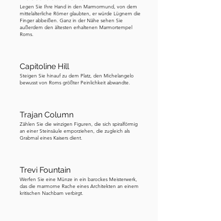
vor, oder? Sie könnten sich fragen: 
Legen Sie Ihre Hand in den Marmormund, von dem
mittelalterliche Römer glaubten, er würde Lügnern die
„Wenn der Circus Maximus so riesig 
Finger abbeißen. Ganz in der Nähe sehen Sie
außerdem den ältesten erhaltenen Marmortempel
war, warum ist er nicht so berühmt wie 
Roms.
das Kolosseum?“ Und die Antwort 
liegt in Sichtbarkeit und Erhalt. Das 
Capitoline Hill
Kolosseum mit seinen ikonischen 
Steigen Sie hinauf zu dem Platz, den Michelangelo
Bögen und hoch aufragenden 
bewusst von Roms größter Peinlichkeit abwandte.
Außenmauern dominiert immer noch 
die römische Skyline. Es ist fotogen, 
sofort erkennbar und dank 
Trajan Column
Zählen Sie die winzigen Figuren, die sich spiralförmig
jahrhundertelanger Restaurierung 
an einer Steinsäule emporziehen, die zugleich als
relativ gut erhalten. Im Gegensatz dazu 
Grabmal eines Kaisers dient.
ist der Circus Maximus durch die Zeit 
abgenutzt, für Stein geplündert und im 
Trevi Fountain
Laufe der Jahrhunderte umgewidmet 
Werfen Sie eine Münze in ein barockes Meisterwerk,
worden. Was Sie heute sehen, ist 
das die marmorne Rache eines Architekten an einem
kritischen Nachbarn verbirgt.
hauptsächlich die Form des Stadions. 
Seine Größe ist immer noch 