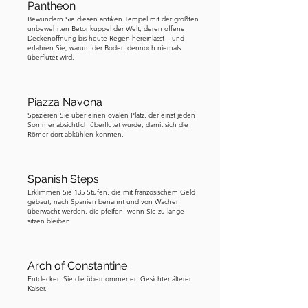
beeindruckend, aber ohne die 
Pantheon
großartige Struktur, die darüber 
Bewundern Sie diesen antiken Tempel mit der größten
unbewehrten Betonkuppel der Welt, deren offene
aufragt. Heute wird der Circus 
Deckenöffnung bis heute Regen hereinlässt – und
gelegentlich für Konzerte und 
erfahren Sie, warum der Boden dennoch niemals
überflutet wird.
Veranstaltungen genutzt. Dies ist ein 
Ort, den viele Besucher Roms 
verpassen, aber meiner Meinung nach 
Piazza Navona
ist er einen Besuch wert, und ich hoffe, 
Spazieren Sie über einen ovalen Platz, der einst jeden
Sommer absichtlich überflutet wurde, damit sich die
Sie stimmen mir zu. Weiter geht es zu 
Römer dort abkühlen konnten.
einem weiteren versteckten Juwel, 
dem Mund der Wahrheit. Er befindet 
Spanish Steps
sich in der Basilica di Santa Maria in 
Erklimmen Sie 135 Stufen, die mit französischem Geld
Cosmedin. Begeben Sie sich zum 
gebaut, nach Spanien benannt und von Wachen
überwacht werden, die pfeifen, wenn Sie zu lange
Portikus der Basilika. Vor der Bocca 
sitzen bleiben.
della Verità sehen Sie normalerweise 
eine Schlange.
Arch of Constantine
Entdecken Sie die übernommenen Gesichter älterer
Kaiser.