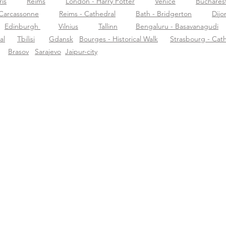
ris
Reims
London - Harry Potter
Venice
Buchares
Carcassonne
Reims - Cathedral
Bath - Bridgerton
Dijo
Edinburgh
Vilnius
Tallinn
Bengaluru - Basavanagudi
al
Tbilisi
Gdansk
Bourges - Historical Walk
Strasbourg - Cat
Brasov
Sarajevo
Jaipur-city
r Tourific
Unterstützung
Lad
r uns
support@tourific.org