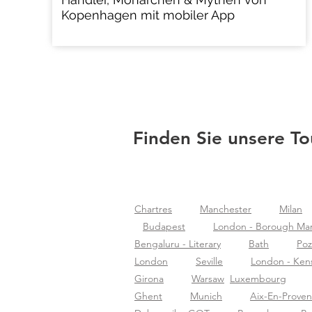
Kopenhagen mit mobiler App
Finden Sie unsere T
Chartres
Manchester
Milan
Budapest
London - Borough Ma
Bengaluru - Literary
Bath
Po
London
Seville
London - Ken
Girona
Warsaw
Luxembourg
Ghent
Munich
Aix-En-Prove