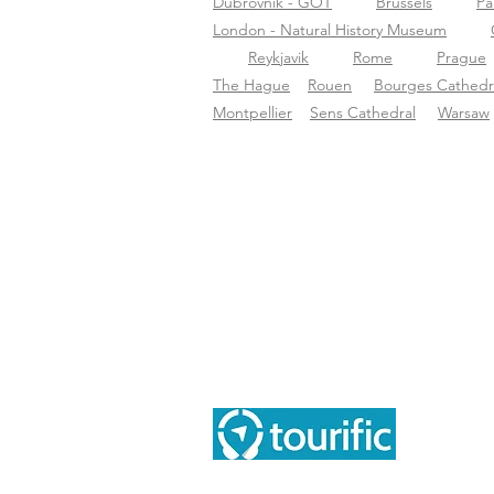
Dubrovnik - GOT
Brussels
Pa
London - Natural History Museum
Reykjavik
Rome
Prague
The Hague
Rouen
Bourges Cathedr
Montpellier
Sens Cathedral
Warsaw
Übe
Übe