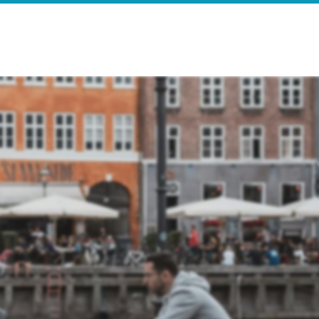
e
Search Results