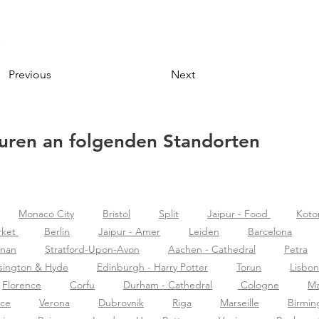
Previous
Next
ouren an folgenden Standorten
Monaco City
Bristol
Split
Jaipur - Food
Koto
rket
Berlin
Jaipur - Amer
Leiden
Barcelona
znan
Stratford-Upon-Avon
Aachen - Cathedral
Petra
sington & Hyde
Edinburgh - Harry Potter
Torun
Lisbon
Florence
Corfu
Durham - Cathedral
Cologne
Ma
nce
Verona
Dubrovnik
Riga
Marseille
Birmi