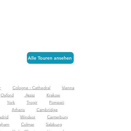
Alle Touren ansehen
r
Cologne - Cathedral
Vienna
Oxford
Assisi
Krakow
York
Trogir
Pompeii
Athens
Cambridge
drid
Windsor
Canterbury
ngham
Colmar
Salzburg