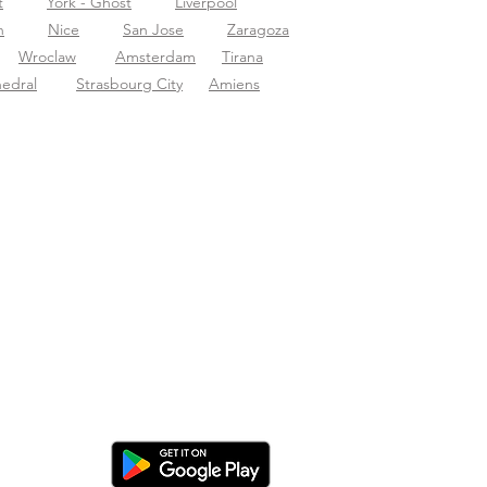
t
York - Ghost
Liverpool
n
Nice
San Jose
Zaragoza
Wroclaw
Amsterdam
Tirana
hedral
Strasbourg City
Amiens
en Sie die App herunter