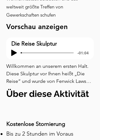
weltweit größte Treffen von
Gewerkschaften schufen
Vorschau anzeigen
Die Reise Skulptur
-01:04
Willkommen an unserem ersten Halt. 
Diese Skulptur vor Ihnen heißt „Die 
Reise“ und wurde von Fenwick Lawson, 
einem Künstler aus County Durham, 
Über diese Aktivität
gehauen. Schauen Sie sich die Figuren 
an, die sich unter dem Gewicht eines 
Sarges biegen. Dies ist die Geschichte, 
wie Durham begann, eingefroren in 
Kostenlose Stornierung
Holz und Bronze. Der Mann in diesem 
Bis zu 2 Stunden im Voraus
Sarg ist der heilige Cuthbert, und um 