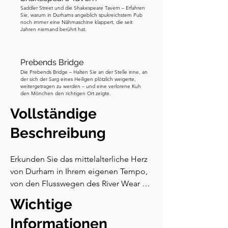
Saddler Street und die Shakespeare Tavern – Erfahren
Sie, warum in Durhams angeblich spukreichstem Pub
noch immer eine Nähmaschine klappert, die seit
Jahren niemand berührt hat.
Prebends Bridge
Die Prebends Bridge – Halten Sie an der Stelle inne, an
der sich der Sarg eines Heiligen plötzlich weigerte,
weitergetragen zu werden – und eine verlorene Kuh
den Mönchen den richtigen Ort zeigte.
Vollständige
Beschreibung
Erkunden Sie das mittelalterliche Herz 
von Durham in Ihrem eigenen Tempo, 
von den Flusswegen des River Wear bis 
zum Schatten der mächtigen 
Wichtige
Kathedrale. Folgen Sie der Geschichte 
der Mönche, die den Körper eines 
Informationen