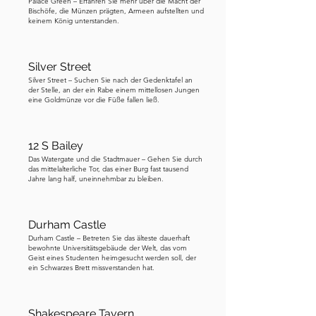
Palace Green – Erfahren Sie mehr über die Macht der
Bischöfe, die Münzen prägten, Armeen aufstellten und
keinem König unterstanden.
Silver Street
Silver Street – Suchen Sie nach der Gedenktafel an
der Stelle, an der ein Rabe einem mittellosen Jungen
eine Goldmünze vor die Füße fallen ließ.
12 S Bailey
Das Watergate und die Stadtmauer – Gehen Sie durch
das mittelalterliche Tor, das einer Burg fast tausend
Jahre lang half, uneinnehmbar zu bleiben.
Durham Castle
Durham Castle – Betreten Sie das älteste dauerhaft
bewohnte Universitätsgebäude der Welt, das vom
Geist eines Studenten heimgesucht werden soll, der
ein Schwarzes Brett missverstanden hat.
Shakespeare Tavern