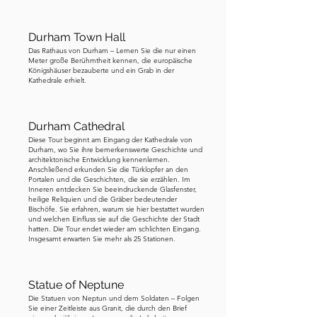
furchterregendsten Ereignisse in der 
frühen englischen Geschichte. 
Durham Town Hall
Schließlich, im neunten Jahrhundert, 
Das Rathaus von Durham – Lernen Sie die nur einen
Meter große Berühmtheit kennen, die europäische
konnten die Mönche den Körper nicht 
Königshäuser bezauberte und ein Grab in der
mehr schützen, und sie flohen, den 
Kathedrale erhielt.
Sarg auf ihren Schultern tragend. Über 
ein Jahrhundert lang wanderten sie 
Durham Cathedral
durch Nordengland und ließen sich nie 
Diese Tour beginnt am Eingang der Kathedrale von
lange nieder. Das ist es, was diese 
Durham, wo Sie ihre bemerkenswerte Geschichte und
architektonische Entwicklung kennenlernen.
Skulptur darstellt – ein paar Mönche, 
Anschließend erkunden Sie die Türklopfer an den
Portalen und die Geschichten, die sie erzählen. Im
die ihre kostbare Fracht durch Regen 
Inneren entdecken Sie beeindruckende Glasfenster,
und Gefahr tragen, auf der Suche nach 
heilige Reliquien und die Gräber bedeutender
Bischöfe. Sie erfahren, warum sie hier bestattet wurden
einem sicheren Ort zum Ausruhen. Wie 
und welchen Einfluss sie auf die Geschichte der Stadt
hatten. Die Tour endet wieder am schlichten Eingang.
kamen sie hierher? Diese Geschichte 
Insgesamt erwarten Sie mehr als 25 Stationen.
erzähle ich Ihnen an einem späteren 
Halt. Gehen Sie nun den Berg hinunter 
Statue of Neptune
in Richtung Marktplatz. Folgen Sie der 
Die Statuen von Neptun und dem Soldaten – Folgen
Karte in der App, und Sie werden ihn in 
Sie einer Zeitleiste aus Granit, die durch den Brief