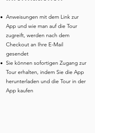
Heiligen durch Nordengland trugen 
und eine Stadt um ihn herum 
Anweisungen mit dem Link zur
errichteten, treffen Sie die 
Fürstbischöfe, die wie Könige 
App und wie man auf die Tour
regierten, und entdecken Sie die 
zugreift, werden nach dem
Kohlearbeiter, die eine Nation 
Checkout an Ihre E-Mail
veränderten. Dieser Spaziergang 
verbindet tausend Jahre Geschichte 
gesendet
auf einer dramatischen Flusshalbinsel, 
Sie können sofortigen Zugang zur
mit Geschichten von 
Tour erhalten, indem Sie die App
Wikingerüberfällen, einer Flucht aus 
dem Tower of London, vom 
herunterladen und die Tour in der
Tellerwäscher zum Millionär-Legenden 
App kaufen
und Großbritanniens berüchtigtster 
weiblicher Serienmörderin.