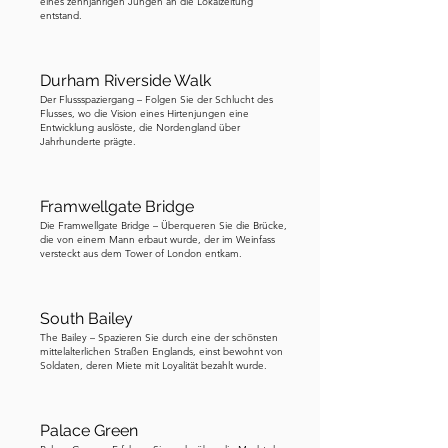
etwa zwei Minuten erreichen.
eines zehnjährigen Jungen an die Lokalzeitung
entstand.
Durham Riverside Walk
Der Flussspaziergang – Folgen Sie der Schlucht des
Flusses, wo die Vision eines Hirtenjungen eine
Entwicklung auslöste, die Nordengland über
Jahrhunderte prägte.
Framwellgate Bridge
Die Framwellgate Bridge – Überqueren Sie die Brücke,
die von einem Mann erbaut wurde, der im Weinfass
versteckt aus dem Tower of London entkam.
South Bailey
The Bailey – Spazieren Sie durch eine der schönsten
mittelalterlichen Straßen Englands, einst bewohnt von
Soldaten, deren Miete mit Loyalität bezahlt wurde.
Palace Green