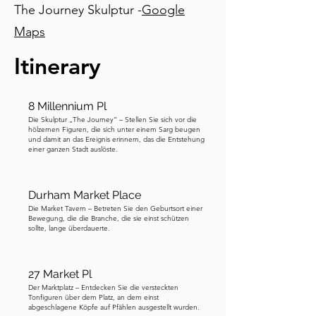
ducks“ nach ihm genannt werden, 
The Journey Skulptur -
Google
wobei Cuddy der lokale Spitzname für 
Maps
Cuthbert ist. Aber hier wird die 
Itinerary
Geschichte seltsam. Elf Jahre nach 
seinem Tod, als die angelsächsischen 
Mönche sein Grab öffneten, fanden sie 
8 Millennium Pl
seinen Körper perfekt erhalten. Kein 
Die Skulptur „The Journey“ – Stellen Sie sich vor die
Skelett, sondern einen Körper, der laut 
hölzernen Figuren, die sich unter einem Sarg beugen
und damit an das Ereignis erinnern, das die Entstehung
Berichten aussah, als ob er nur schliefe. 
einer ganzen Stadt auslöste.
Selbst seine Kleidung war intakt. Dies 
wurde über vierhundert Jahre später 
erneut bestätigt, und die Entdeckung 
Durham Market Place
Die Market Tavern – Betreten Sie den Geburtsort einer
machte Cuthbert zum wichtigsten 
Bewegung, die die Branche, die sie einst schützen
Heiligen in England. Dann kamen die 
sollte, lange überdauerte.
Wikinger. Ende des achten 
Jahrhunderts griffen nordische 
27 Market Pl
Plünderer das Kloster in Lindisfarne an, 
Der Marktplatz – Entdecken Sie die versteckten
wo Cuthberts Körper aufbewahrt 
Tonfiguren über dem Platz, an dem einst
abgeschlagene Köpfe auf Pfählen ausgestellt wurden.
wurde. Es war eines der 