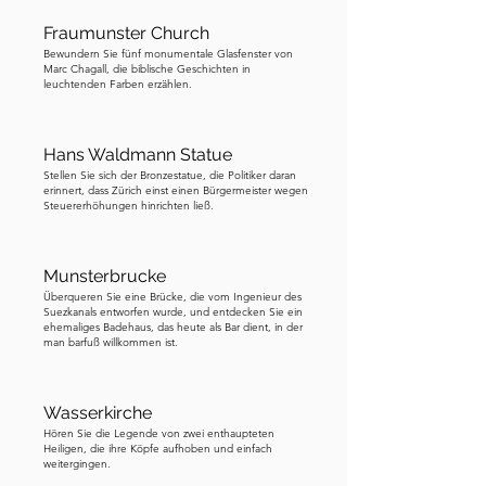
Fraumunster Church
Bewundern Sie fünf monumentale Glasfenster von
Marc Chagall, die biblische Geschichten in
leuchtenden Farben erzählen.
Hans Waldmann Statue
Stellen Sie sich der Bronzestatue, die Politiker daran
erinnert, dass Zürich einst einen Bürgermeister wegen
Steuererhöhungen hinrichten ließ.
Munsterbrucke
Überqueren Sie eine Brücke, die vom Ingenieur des
Suezkanals entworfen wurde, und entdecken Sie ein
ehemaliges Badehaus, das heute als Bar dient, in der
man barfuß willkommen ist.
Wasserkirche
Hören Sie die Legende von zwei enthaupteten
Heiligen, die ihre Köpfe aufhoben und einfach
weitergingen.