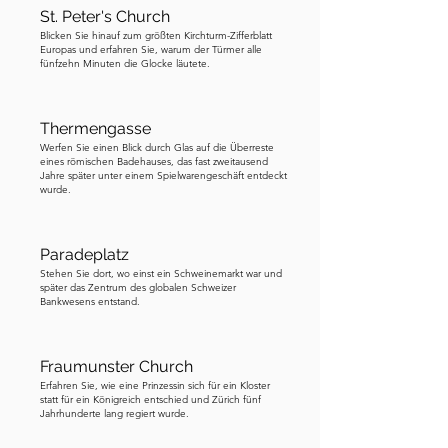
führt. Und vergessen Sie nicht, Ihre 
St. Peter's Church
Schritte zu zählen, während Sie gehen.
Blicken Sie hinauf zum größten Kirchturm-Zifferblatt
Europas und erfahren Sie, warum der Türmer alle
fünfzehn Minuten die Glocke läutete.
Thermengasse
Werfen Sie einen Blick durch Glas auf die Überreste
eines römischen Badehauses, das fast zweitausend
Jahre später unter einem Spielwarengeschäft entdeckt
wurde.
Paradeplatz
Stehen Sie dort, wo einst ein Schweinemarkt war und
später das Zentrum des globalen Schweizer
Bankwesens entstand.
Fraumunster Church
Erfahren Sie, wie eine Prinzessin sich für ein Kloster
statt für ein Königreich entschied und Zürich fünf
Jahrhunderte lang regiert wurde.