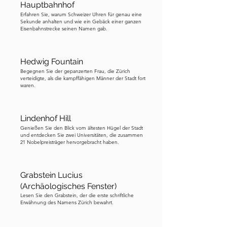
Moment besuchen. Felix und Regula 
Hauptbahnhof
wurden zu den Schutzheiligen Zürichs. 
Erfahren Sie, warum Schweizer Uhren für genau eine
Sekunde anhalten und wie ein Gebäck einer ganzen
Nun, während wir zum nächsten Halt 
Eisenbahnstrecke seinen Namen gab.
gehen, möchte ich, dass Sie darauf 
achten, wie viele Schritte Sie 
Hedwig Fountain
benötigen, um dorthin zu gelangen. 
Begegnen Sie der gepanzerten Frau, die Zürich
Bevor Sie diese Station verlassen, noch 
verteidigte, als die kampffähigen Männer der Stadt fort
waren.
eine Sache. Jahrhunderte später wurde 
dieses Gebäude in die erste 
öffentliche Bibliothek Zürichs 
Lindenhof Hill
umgewandelt. Sie können eintreten, 
Genießen Sie den Blick vom ältesten Hügel der Stadt
wenn Sie möchten, der Eintritt ist hier 
und entdecken Sie zwei Universitäten, die zusammen
21 Nobelpreisträger hervorgebracht haben.
frei. Der Märtyrerstein, der 
Märtyrerstein, von dem geglaubt wird, 
dass er der Stein ist, auf dem Felix, 
Grabstein Lucius
Regula und Exuperantius enthauptet 
(Archäologisches Fenster)
wurden, ist noch immer in der Krypta 
Lesen Sie den Grabstein, der die erste schriftliche
Erwähnung des Namens Zürich bewahrt.
darunter erhalten. Folgen Sie nun der 
Karte, die Sie zu den beiden Türmen 