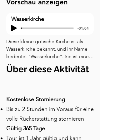
Vorschau anzeigen
Wasserkirche
-01:04
Diese kleine gotische Kirche ist als 
Wasserkirche bekannt, und ihr Name 
bedeutet "Wasserkirche". Sie ist einer 
der ältesten heiligen Stätten in Zürich, 
Über diese Aktivität
und die Geschichte, die mit ihr 
verbunden ist, hat über zweitausend 
Jahre überdauert, weil sie einfach zu 
seltsam ist, um sie zu vergessen. Der 
Kostenlose Stornierung
Legende nach war diese Insel während 
Bis zu 2 Stunden im Voraus für eine
der Römerzeit ein Hinrichtungsort. 
Zwei christliche Konvertiten, ein Bruder 
volle Rückerstattung stornieren
und eine Schwester namens Felix und 
Gültig 365 Tage
Regula, zusammen mit ihrem Diener 
Tour ist 1 Jahr gültig und kann
Exuperantius, wurden hierher gebracht 