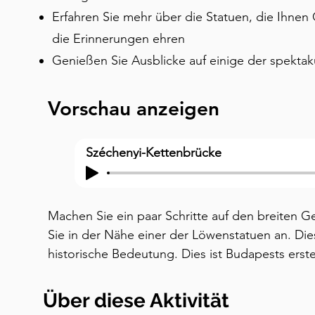
Erfahren Sie mehr über die Statuen, die Ihnen
die Erinnerungen ehren
Genießen Sie Ausblicke auf einige der spekta
Vorschau anzeigen
Széchenyi-Kettenbrücke
Machen Sie ein paar Schritte auf den breiten G
Sie in der Nähe einer der Löwenstatuen an. Di
historische Bedeutung. Dies ist Budapests erst
Donau und immer noch die prachtvollste. Vor d
achtzehnhundertneunundvierzig, als diese Brüc
Über diese Aktivität
die Menschen den Fluss mit der Fähre oder im 