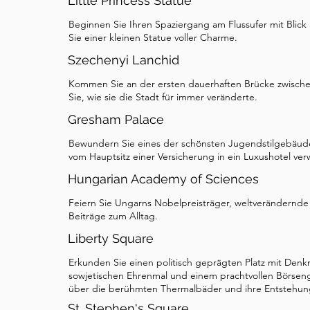
Little Princess Statue
Beginnen Sie Ihren Spaziergang am Flussufer mit Blic
Sie einer kleinen Statue voller Charme.
Szechenyi Lanchid
Kommen Sie an der ersten dauerhaften Brücke zwische
Sie, wie sie die Stadt für immer veränderte.
Gresham Palace
Bewundern Sie eines der schönsten Jugendstilgebäude 
vom Hauptsitz einer Versicherung in ein Luxushotel ver
Hungarian Academy of Sciences
Feiern Sie Ungarns Nobelpreisträger, weltverändernde
Beiträge zum Alltag.
Liberty Square
Erkunden Sie einen politisch geprägten Platz mit Denk
sowjetischen Ehrenmal und einem prachtvollen Börse
über die berühmten Thermalbäder und ihre Entstehun
St. Stephen's Square