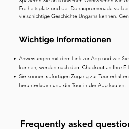
Spazieren Sie an ikonischen Wahrzeichen wie der
Freiheitsplatz und der Donaupromenade vorbei u
vielschichtige Geschichte Ungarns kennen. Gen
auf die Budaer Burg und die Fischerbastei vom 
entdecken Sie skurrile Legenden wie die Statuen
Wichtige Informationen
Traditionen wie die Kaffeehauskultur, Thermalbä
Tour ist ideal für Erstbesucher der Stadt.
Anweisungen mit dem Link zur App und wie Sie 
können, werden nach dem Checkout an Ihre E
Sie können sofortigen Zugang zur Tour erhalten
herunterladen und die Tour in der App kaufen.
Frequently asked questio