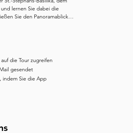
 St.-Stephans-Basilika, dem 
nd lernen Sie dabei die 
ießen Sie den Panoramablick 
gegenüberliegenden Flussufer, 
, die Glück bringen, sowie 
der und Tokajer Wein. Diese 
auf die Tour zugreifen
-Mail gesendet
, indem Sie die App
ns