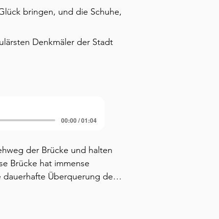
 Glück bringen, und die Schuhe,
kulärsten Denkmäler der Stadt
00:00 / 01:04
ehweg der Brücke und halten 
ese Brücke hat immense 
e dauerhafte Überquerung der 
em Jahr 
ke eröffnet wurde, überquerten 
Sommer über provisorische 