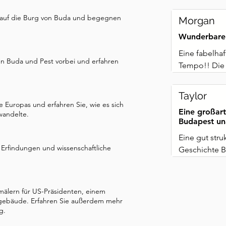
k auf die Burg von Buda und begegnen
Morgan
Wunderbare
Eine fabelha
n Buda und Pest vorbei und erfahren
Tempo!! Die 
mit exzellent
Taylor
Europas und erfahren Sie, wie es sich
Eine großart
wandelte.
Budapest un
Eine gut stru
 Erfindungen und wissenschaftliche
Geschichte B
präsentiert.
mälern für US-Präsidenten, einem
ngebäude. Erfahren Sie außerdem mehr
g.