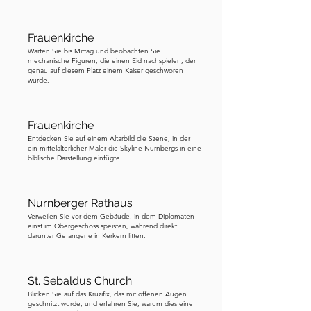
erreichen, das eine Kirche ist. Während 
Sie sich darauf zubewegen, hören Sie 
Frauenkirche
sich den nächsten Stopp an, damit ich 
Warten Sie bis Mittag und beobachten Sie
mechanische Figuren, die einen Eid nachspielen, der
bereits einen Kontext geschaffen habe, 
genau auf diesem Platz einem Kaiser geschworen
wenn Sie dort ankommen.
wurde.
Frauenkirche
Entdecken Sie auf einem Altarbild die Szene, in der
ein mittelalterlicher Maler die Skyline Nürnbergs in eine
biblische Darstellung einfügte.
Nurnberger Rathaus
Verweilen Sie vor dem Gebäude, in dem Diplomaten
einst im Obergeschoss speisten, während direkt
darunter Gefangene in Kerkern litten.
St. Sebaldus Church
Blicken Sie auf das Kruzifix, das mit offenen Augen
geschnitzt wurde, und erfahren Sie, warum dies eine