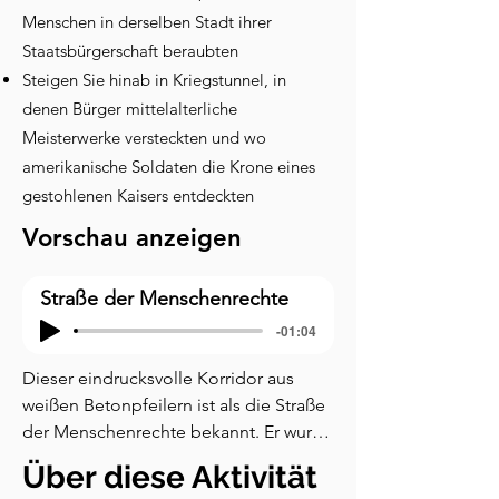
Menschen in derselben Stadt ihrer
Staatsbürgerschaft beraubten
Steigen Sie hinab in Kriegstunnel, in
denen Bürger mittelalterliche
Meisterwerke versteckten und wo
amerikanische Soldaten die Krone eines
gestohlenen Kaisers entdeckten
Vorschau anzeigen
Straße der Menschenrechte
-01:04
Dieser eindrucksvolle Korridor aus 
weißen Betonpfeilern ist als die Straße 
der Menschenrechte bekannt. Er wurde 
von dem israelischen Künstler Dani 
Über diese Aktivität
Karavan entworfen und im späten 