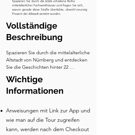
Spazieren Sie durch die letzte erhaltene Reihe
mittelalterlicher Fachwerkhäuser und fragen Sie sich,
warum gerade diese Straße überlebte, obwohl neunzig
Prozent der Altstadt zerstört wurden.
Vollständige
Beschreibung
Spazieren Sie durch die mittelalterliche 
Altstadt von Nürnberg und entdecken 
Sie die Geschichten hinter 22 
Stationen, die sechs Jahrhunderte von 
Wichtige
Reich, Kunst, Glauben und Konflikten 
umfassen. Von der Kirche, in der die 
Informationen
Reformation Fuß fasste, bis zu den 
Tunneln, in denen Bürger 
Anweisungen mit Link zur App und
unbezahlbare Schätze vor den 
Bombenangriffen der Alliierten 
wie man auf die Tour zugreifen
versteckten, ermöglicht Ihnen diese 
kann, werden nach dem Checkout
selbstgeführte Audiotour, mit erzählten 