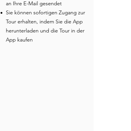
an Ihre E-Mail gesendet
Geschichten, Karten und Fotos in 
Ihrem eigenen Tempo zu erkunden – 
Sie können sofortigen Zugang zur
kein fester Zeitplan, keine Gruppe, der 
Tour erhalten, indem Sie die App
Sie folgen müssen. Ideal, wenn Sie 
herunterladen und die Tour in der
über die Oberfläche einer Stadt 
hinausgehen möchten, die einst das 
App kaufen
pulsierende Herz des Heiligen 
Römischen Reiches war und später die 
Bühne für die folgenreichsten Prozesse 
der Geschichte.