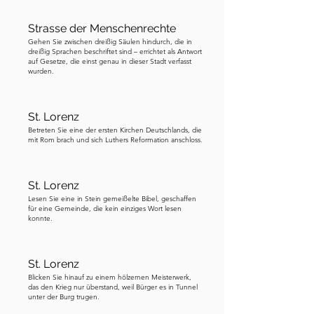
Nürnberg verwandelten eine Handvoll 
Gesetze über Nacht Nachbarn in Nicht-
Strasse der Menschenrechte
Bürger. Klingt das nicht tragisch und 
Gehen Sie zwischen dreißig Säulen hindurch, die in
zutiefst unfair? Indem sie diese 
dreißig Sprachen beschriftet sind – errichtet als Antwort
auf Gesetze, die einst genau in dieser Stadt verfasst
prominente Straße den universellen 
wurden.
Menschenrechten widmet, gibt 
Nürnberg eine bewusste und 
St. Lorenz
dauerhafte Erklärung ab, wo die Stadt 
Betreten Sie eine der ersten Kirchen Deutschlands, die
heute steht. Jeder der dreißig Säulen 
mit Rom brach und sich Luthers Reformation anschloss.
ist mit einem Artikel der Allgemeinen 
Erklärung der Menschenrechte 
St. Lorenz
versehen. Die Artikel sind auf Deutsch 
Lesen Sie eine in Stein gemeißelte Bibel, geschaffen
und in einer weiteren Sprache 
für eine Gemeinde, die kein einziges Wort lesen
konnte.
geschrieben, wobei jede Säule eine 
andere Sprache der Welt zeigt. Gehen 
Sie langsam hindurch und sehen Sie, 
St. Lorenz
ob Sie einige der hier vertretenen 
Blicken Sie hinauf zu einem hölzernen Meisterwerk,
Sprachen erkennen können. Die 
das den Krieg nur überstand, weil Bürger es in Tunnel
unter der Burg trugen.
Säulen führen zu einem großen 