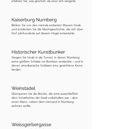
erfahren Sie, was geschah, als einer sich weigerte.
Kaiserburg Nurnberg
Blicken Sie von den niemals eroberten Mauern hinab
und entdecken Sie die Machtgeschichte, die sich über
fünf Jahrhunderte auf diesem Hügel entwickelte.
Historischer Kunstbunker
Steigen Sie hinab in die Tunnel, in denen Nürnberg
seine größten Schätze vor Bomben versteckte – und in
denen amerikanische Soldaten eine gestohlene Krone
fanden.
Weinstadel
Überqueren Sie die Brücke, die einst ausschließlich
dem Scharfrichter der Stadt vorbehalten war – dem
einen Mann, neben dem niemand in Nürnberg
wohnen wollte.
Weissgerbergasse