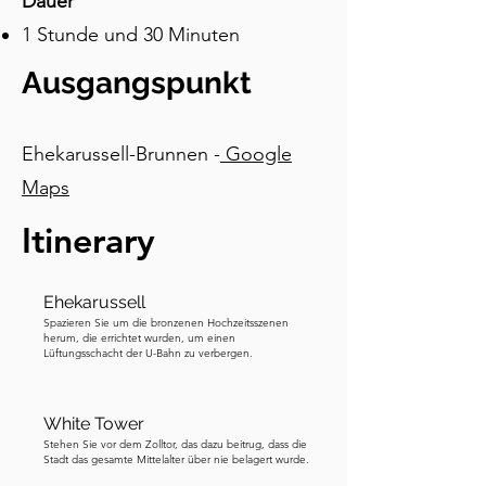
Dauer
Gesetze in einfachen Worten: Das 
1 Stunde und 30 Minuten
Reichsbürgergesetz entzog den Juden 
die deutsche Staatsbürgerschaft und 
Ausgangspunkt
reduzierte sie zu „Staatsangehörigen“, 
damit wurden die rechtlichen 
Grundlagen für den Ausschluss von 
Ehekarussell-Brunnen -
Google
Rechten und Berufen gelegt. Das 
Maps
Gesetz zum Schutz des deutschen 
Itinerary
Blutes und der deutschen Ehre verbot 
Ehen und sexuelle Beziehungen 
zwischen Juden und „deutschem oder 
Ehekarussell
artverwandtem Blut“, untersagte 
Spazieren Sie um die bronzenen Hochzeitsszenen
jüdischen Haushalten, deutsche Frauen 
herum, die errichtet wurden, um einen
Lüftungsschacht der U-Bahn zu verbergen.
unter 45 Jahren zu beschäftigen, und 
verbot Juden, die Nationalflagge zu 
zeigen. Und das Reichsflaggengesetz 
White Tower
machte das Hakenkreuzbanner zur 
Stehen Sie vor dem Zolltor, das dazu beitrug, dass die
Stadt das gesamte Mittelalter über nie belagert wurde.
offiziellen Fahne Deutschlands. In 