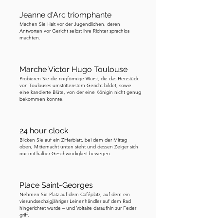
Jeanne d'Arc triomphante
Machen Sie Halt vor der Jugendlichen, deren
Antworten vor Gericht selbst ihre Richter sprachlos
machten.
Marche Victor Hugo Toulouse
Probieren Sie die ringförmige Wurst, die das Herzstück
von Toulouses umstrittenstem Gericht bildet, sowie
eine kandierte Blüte, von der eine Königin nicht genug
bekommen konnte.
24 hour clock
Blicken Sie auf ein Zifferblatt, bei dem der Mittag
oben, Mitternacht unten steht und dessen Zeiger sich
nur mit halber Geschwindigkeit bewegen.
Place Saint-Georges
Nehmen Sie Platz auf dem Caféplatz, auf dem ein
vierundsechzigjähriger Leinenhändler auf dem Rad
hingerichtet wurde – und Voltaire daraufhin zur Feder
griff.