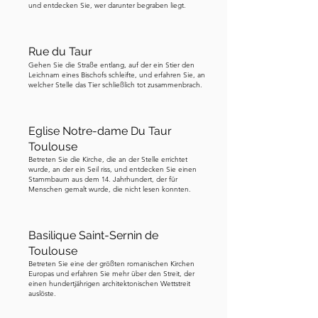
und entdecken Sie, wer darunter begraben liegt.
Gebäude, der Reichtum und sogar die 
Identität von Toulouse als "Pink City" 
sind tief mit dieser kurzen, aber 
Rue du Taur
brillanten Ära des blauen Golds 
Gehen Sie die Straße entlang, auf der ein Stier den
Leichnam eines Bischofs schleifte, und erfahren Sie, an
verbunden. Folgen Sie nun der Karte, 
welcher Stelle das Tier schließlich tot zusammenbrach.
um zum nächsten Halt zu gelangen, 
der sich direkt hinter dem Capitole 
Eglise Notre-dame Du Taur
befindet. Sie können ihn durch einen 
Toulouse
Durchgang im Capitole erreichen, 
Betreten Sie die Kirche, die an der Stelle errichtet
wenn dieser geöffnet ist.
wurde, an der ein Seil riss, und entdecken Sie einen
Stammbaum aus dem 14. Jahrhundert, der für
Menschen gemalt wurde, die nicht lesen konnten.
Basilique Saint-Sernin de
Toulouse
Betreten Sie eine der größten romanischen Kirchen
Europas und erfahren Sie mehr über den Streit, der
einen hundertjährigen architektonischen Wettstreit
auslöste.