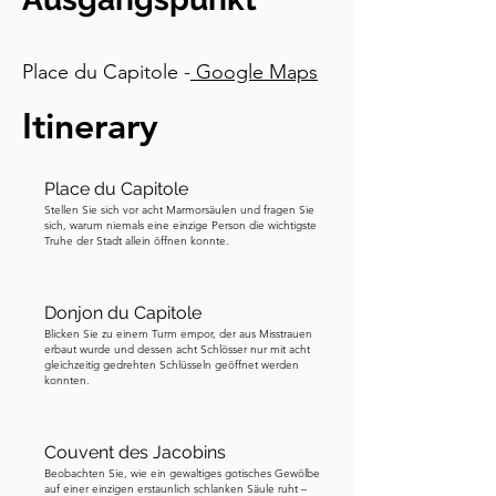
schneller auszubauen. Wohlhabende 
Kaufleute wie Jean de Bernuy und 
Pierre d'Assézat errichteten prächtige 
Place du Capitole -
Google Maps
Renaissance-Herrenhäuser, von denen 
Itinerary
viele noch heute stehen, wie das Hôtel 
d'Assézat, das Sie später auf dieser 
Tour besuchen werden. Diese Periode 
Place du Capitole
wird oft als das Goldene Zeitalter von 
Stellen Sie sich vor acht Marmorsäulen und fragen Sie
Toulouse bezeichnet. Doch der Erfolg 
sich, warum niemals eine einzige Person die wichtigste
Truhe der Stadt allein öffnen konnte.
war nur von kurzer Dauer. Ab der Mitte 
des sechzehnten Jahrhunderts begann 
ein billigerer und intensiverer blauer 
Donjon du Capitole
Farbstoff aus Indien, genannt Indigo, 
Blicken Sie zu einem Turm empor, der aus Misstrauen
erbaut wurde und dessen acht Schlösser nur mit acht
den Waid zu verdrängen. Gleichzeitig 
gleichzeitig gedrehten Schlüsseln geöffnet werden
konnten.
schwächten Kriege und sich ändernde 
Handelsrouten den Markt und führten 
zum Zusammenbruch des 
Couvent des Jacobins
Pastelhandels. Dennoch bleibt sein 
Beobachten Sie, wie ein gewaltiges gotisches Gewölbe
auf einer einzigen erstaunlich schlanken Säule ruht –
Erbe bestehen. Die eleganten 