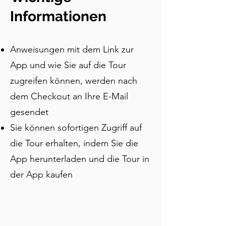
berührten, eine einzige Pflanze 
Kaufleute reicher als Könige machte 
Informationen
und die Arbeit eines Architekten an 
fast jeder Ecke zu finden ist. Diese app-
Anweisungen mit dem Link zur
basierte, selbstgeführte Tour durch 
Toulouse verfolgt die Pink City von 
App und wie Sie auf die Tour
ihren römischen Ursprüngen über 
zugreifen können, werden nach
Religionskriege und 
dem Checkout an Ihre E-Mail
Aufklärungsgerechtigkeit bis hin zu 
den in Haute Couture gekleideten 
gesendet
Madonnas entlang der Garonne.
Sie können sofortigen Zugriff auf
die Tour erhalten, indem Sie die
App herunterladen und die Tour in
der App kaufen