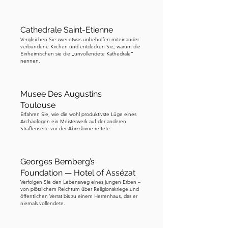
Cathedrale Saint-Etienne
Vergleichen Sie zwei etwas unbeholfen miteinander
verbundene Kirchen und entdecken Sie, warum die
Einheimischen sie die „unvollendete Kathedrale“
nennen.
Musee Des Augustins
Toulouse
Erfahren Sie, wie die wohl produktivste Lüge eines
Archäologen ein Meisterwerk auf der anderen
Straßenseite vor der Abrissbirne rettete.
Georges Bemberg’s
Foundation — Hotel of Assézat
Verfolgen Sie den Lebensweg eines jungen Erben –
von plötzlichem Reichtum über Religionskriege und
öffentlichen Verrat bis zu einem Herrenhaus, das er
niemals vollendete.