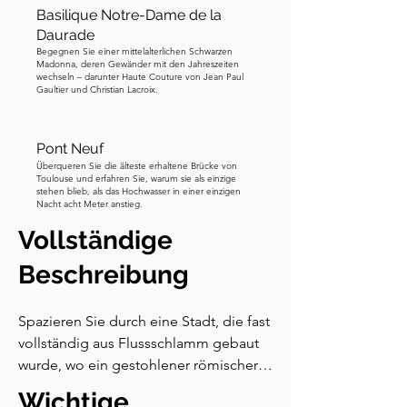
Basilique Notre-Dame de la
Daurade
Begegnen Sie einer mittelalterlichen Schwarzen
Madonna, deren Gewänder mit den Jahreszeiten
wechseln – darunter Haute Couture von Jean Paul
Gaultier und Christian Lacroix.
Pont Neuf
Überqueren Sie die älteste erhaltene Brücke von
Toulouse und erfahren Sie, warum sie als einzige
stehen blieb, als das Hochwasser in einer einzigen
Nacht acht Meter anstieg.
Vollständige
Beschreibung
Spazieren Sie durch eine Stadt, die fast 
vollständig aus Flussschlamm gebaut 
wurde, wo ein gestohlener römischer 
Schatz alle verfluchte, die ihn 
Wichtige