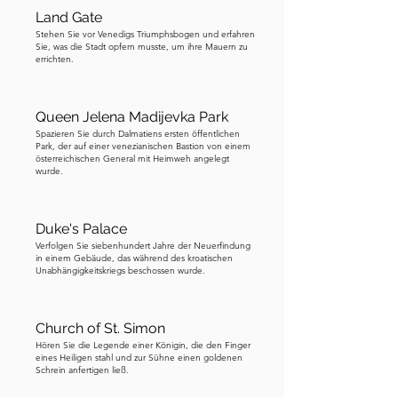
Finger als persönliche Reliquie mit 
Land Gate
nach Hause nehmen. Da sie glaubte, 
Stehen Sie vor Venedigs Triumphsbogen und erfahren
dass es niemand bemerken würde, 
Sie, was die Stadt opfern musste, um ihre Mauern zu
errichten.
brach sie heimlich ein Fragment ab. 
Aber der Diebstahl wurde fast sofort 
von seltsamen Ereignissen gefolgt. Das 
Queen Jelena Madijevka Park
Reliquiar weigerte sich zu schließen, 
Spazieren Sie durch Dalmatiens ersten öffentlichen
Park, der auf einer venezianischen Bastion von einem
und die Hand der Königin verdorrte 
österreichischen General mit Heimweh angelegt
plötzlich, was die Menschen als 
wurde.
göttliche Bestrafung für das Sakrileg 
gegen den Heiligen ansahen. Eine 
Duke's Palace
andere Version der Legende 
Verfolgen Sie siebenhundert Jahre der Neuerfindung
behauptet, dass, als sie versuchte, mit 
in einem Gebäude, das während des kroatischen
Unabhängigkeitskriegs beschossen wurde.
der gestohlenen Reliquie zu gehen, 
diese zu faulen begann und ein übler 
Geruch durch ihre Kleider zog. Als 
Church of St. Simon
Elisabeth erkannte, was sie getan hatte, 
Hören Sie die Legende einer Königin, die den Finger
eines Heiligen stahl und zur Sühne einen goldenen
gab sie die gestohlene Reliquie zurück 
Schrein anfertigen ließ.
und bat um Vergebung. Um für ihre 