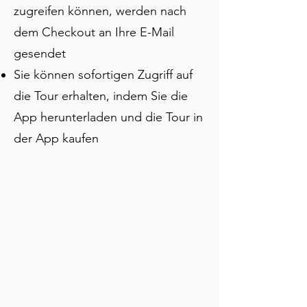
genommen. Sie wurden in der Burg 
zugreifen können, werden nach
von Novigrad eingesperrt, und 
dem Checkout an Ihre E-Mail
Elisabeth wurde erdrosselt, Berichten 
zufolge vor den Augen ihrer eigenen 
gesendet
Tochter. Nehmen Sie sich Zeit, die 
Sie können sofortigen Zugriff auf
Kirche zu erkunden, und wenn Sie 
die Tour erhalten, indem Sie die
bereit sind, folgen Sie der Karte zu den 
Stadtmauern, die unser nächster Halt 
App herunterladen und die Tour in
sind.
der App kaufen