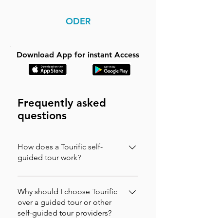
ODER
Download App for instant Access
Frequently asked
questions
How does a Tourific self-
guided tour work?
It is incredibly simple. You can buy your
tour directly on our website (in which
Why should I choose Tourific
case you will instantly receive an
over a guided tour or other
self-guided tour providers?
activation code via email to enter in the