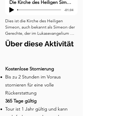
Die Kirche des Heiligen Simeon
-01:04
Dies ist die Kirche des Heiligen 
Simeon, auch bekannt als Simeon der 
Gerechte, der im Lukasevangelium 
erscheint. Nach christlicher Tradition 
Über diese Aktivität
war er ein frommer und alter Mann in 
Jerusalem, dem der Heilige Geist 
versprach, dass er nicht sterben würde, 
bevor er den lang ersehnten Messias 
Kostenlose Stornierung
gesehen hatte. Dieser Moment kam, 
Bis zu 2 Stunden im Voraus
als Maria und Joseph das Jesuskind 
zum Tempel brachten. Simeon 
stornieren für eine volle
erkannte das Kind sofort als den Retter 
Rückerstattung
und nahm Jesus in seine Arme, wobei 
365 Tage gültig
er ein freudiges Dankgebet sprach, das 
heute als Nunc Dimittis bekannt ist, 
Tour ist 1 Jahr gültig und kann
oder „Nun lässt du, Herr, deinen 