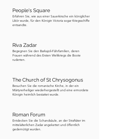
Sünde zu sühnen, ließ sie die prächtige 
Silbertruhe anfertigen, die noch heute 
People's Square
Erfahren Sie, wie aus einer Sauerkirsche ein königlicher
den Körper des Heiligen birgt. 
Likör wurde, für den Königin Victoria sogar Kriegsschiffe
Kunsthistoriker haben eine weniger 
entsandte.
dramatische Interpretation. Sie 
glauben, dass Elisabeth die Truhe als 
Riva Zadar
politischen Akt der königlichen 
Begegnen Sie den Barkajoli-Fährfamilien, deren
Patronage in einer strategisch 
Frauen während des Ersten Weltkriegs die Boote
ruderten.
wichtigen Stadt spendete und dass die 
Legende vom „Diebstahl“ aus einer 
Szene entstand, die auf der Truhe 
The Church of St Chrysogonus
selbst dargestellt ist. So oder so, die 
Besuchen Sie die romanische Kirche, in der ein
Märtyrerheiliger wiederhergestellt und eine ermordete
Truhe ist außergewöhnlich. Sie ist aus 
Königin heimlich bestattet wurde.
Zedernholz mit Silber ausgekleidet 
und ruht auf bronzenen Engeln, von 
denen berichtet wird, dass sie aus 
Roman Forum
Entdecken Sie die Schandsäule, an der Straftäter im
eroberten osmanischen Kanonen 
mittelalterlichen Zadar angekettet und öffentlich
gegossen wurden. Ein Team von 
gedemütigt wurden.
lokalen und zu Besuch gekommenen 