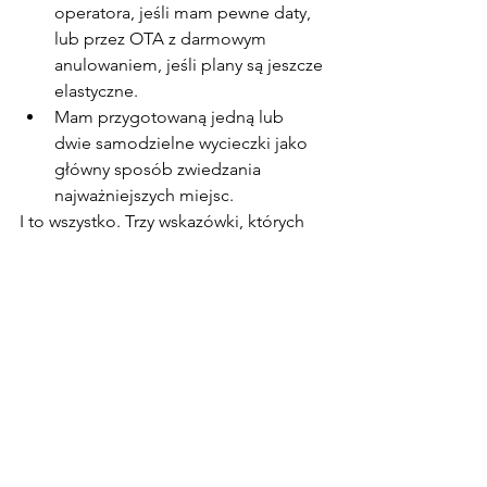
operatora, jeśli mam pewne daty, 
lub przez OTA z darmowym 
anulowaniem, jeśli plany są jeszcze 
elastyczne.
Mam przygotowaną jedną lub 
dwie samodzielne wycieczki jako 
główny sposób zwiedzania 
najważniejszych miejsc.
I to wszystko. Trzy wskazówki, których 
naprawdę używam — bez kodów 
rabatowych, programów 
lojalnościowych czy trików z kartami 
kredytowymi.